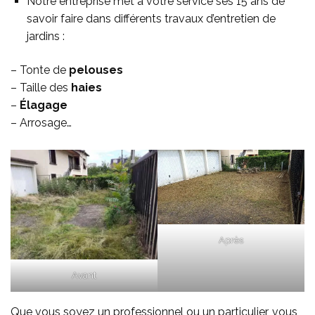
Notre entreprise met à votre service ses 15 ans de
savoir faire dans différents travaux d’entretien de
jardins :
– Tonte de
pelouses
– Taille des
haies
–
Élagage
– Arrosage…
Après
Avant
Que vous soyez un professionnel ou un particulier, vous