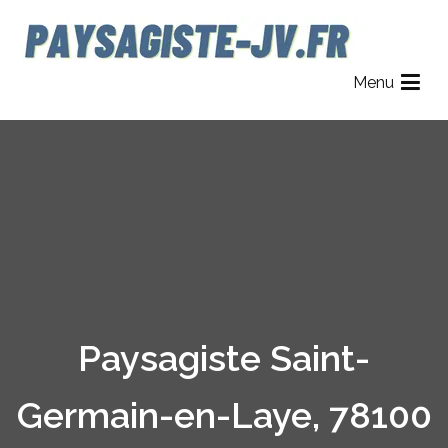
Aller
au
contenu
Paysagiste JV
Jardinier Paysagiste dans le 78, 92 et 95.
Menu
Paysagiste Saint-
Germain-en-Laye, 78100