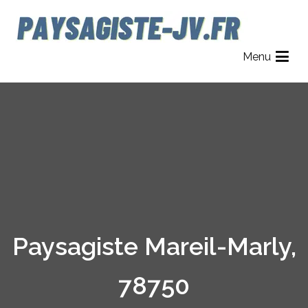
Aller
au
contenu
Paysagiste JV
Jardinier Paysagiste dans le 78, 92 et 95.
Menu
Paysagiste Mareil-Marly,
78750