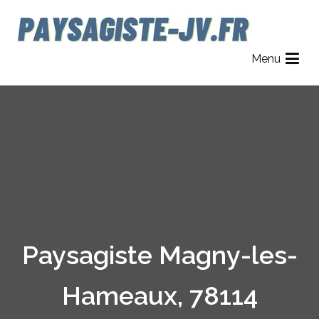
Aller
au
contenu
Paysagiste JV
Jardinier Paysagiste dans le 78, 92 et 95.
Menu
Paysagiste Magny-les-
Hameaux, 78114