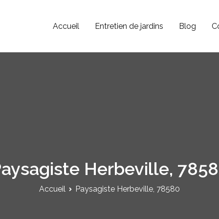
Accueil
Entretien de jardins
Blog
C
Paysagiste JV
Jardinier Paysagiste dans le 78, 92 et 95.
aysagiste Herbeville, 785
Accueil
Paysagiste Herbeville, 78580