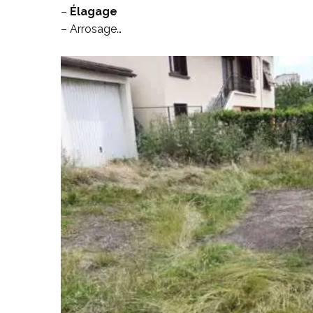
–
Élagage
– Arrosage…