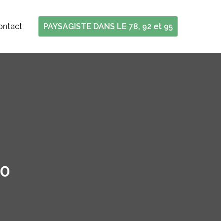
ontact
PAYSAGISTE DANS LE 78, 92 et 95
80