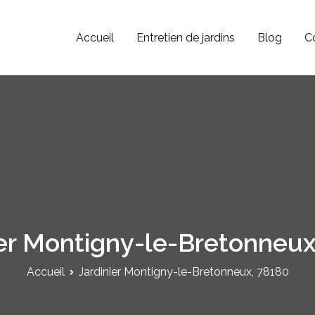
Accueil
Entretien de jardins
Blog
C
Paysagiste JV
Jardinier Paysagiste dans le 78, 92 et 95.
ier Montigny-le-Bretonneux
Accueil
Jardinier Montigny-le-Bretonneux, 78180