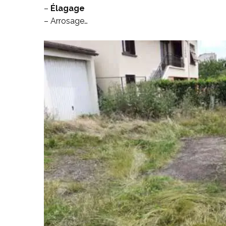
–
Élagage
– Arrosage…