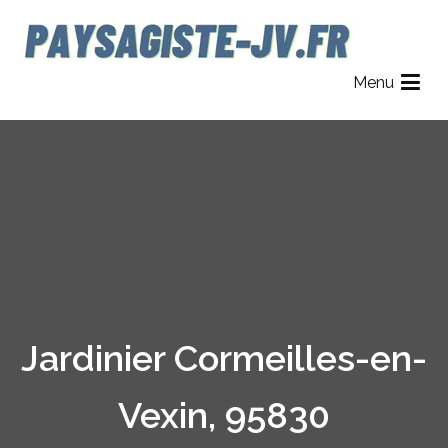
Aller
au
contenu
Paysagiste JV
Jardinier Paysagiste dans le 78, 92 et 95.
Menu
Jardinier Cormeilles-en-
Vexin, 95830