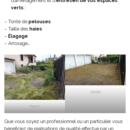
d’aménagement et d’
entretien de vos espaces
verts
:
– Tonte de
pelouses
– Taille des
haies
–
Élagage
– Arrosage…
Après
Avant
Que vous soyez un professionnel ou un particulier, vous
bénéficiez de réalisations de qualité effectué par un