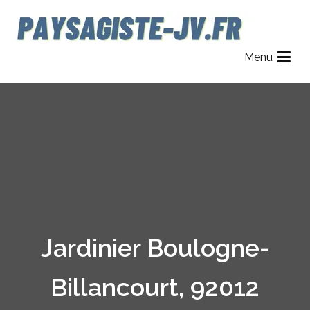
Aller
au
contenu
Paysagiste JV
Jardinier Paysagiste dans le 78, 92 et 95.
Menu
Jardinier Boulogne-
Billancourt, 92012