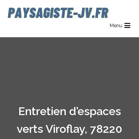
Aller
au
contenu
Paysagiste JV
Jardinier Paysagiste dans le 78, 92 et 95.
Menu
Entretien d’espaces
verts Viroflay, 78220