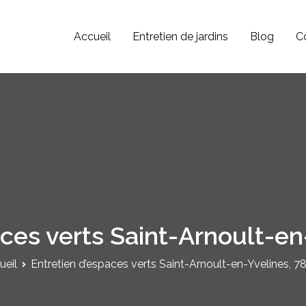
Accueil
Entretien de jardins
Blog
C
Paysagiste JV
Jardinier Paysagiste dans le 78, 92 et 95.
aces verts Saint-Arnoult-en
ueil
Entretien d’espaces verts Saint-Arnoult-en-Yvelines, 7