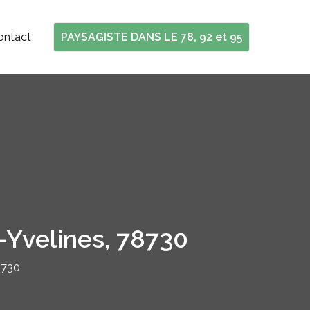
ontact
PAYSAGISTE DANS LE 78, 92 et 95
-Yvelines, 78730
8730