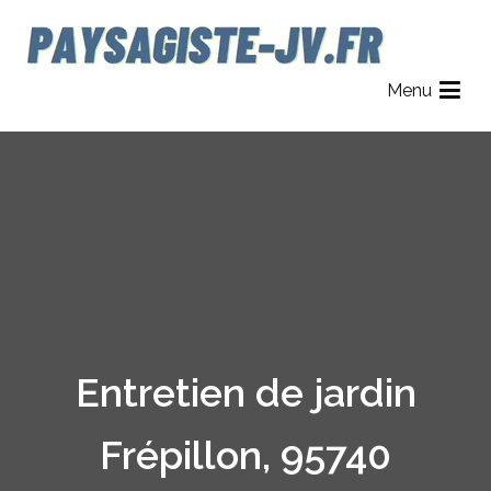
Aller
au
contenu
Paysagiste JV
Jardinier Paysagiste dans le 78, 92 et 95.
Menu
Entretien de jardin
Frépillon, 95740