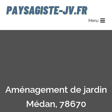
Aller
au
contenu
Paysagiste JV
Jardinier Paysagiste dans le 78, 92 et 95.
Menu
Aménagement de jardin
Médan, 78670