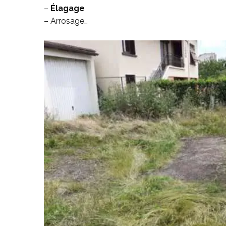
–
Élagage
– Arrosage…