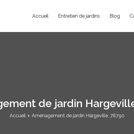
Accueil
Entretien de jardins
Blog
C
Paysagiste JV
Jardinier Paysagiste dans le 78, 92 et 95.
ment de jardin Hargevill
Accueil
Aménagement de jardin Hargeville, 78790